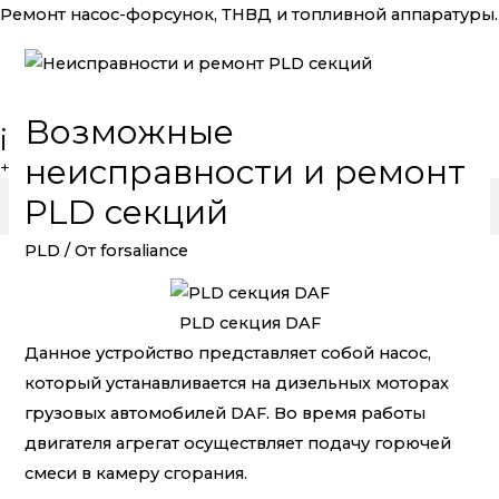
Ремонт насос-форсунок, ТНВД и топливной аппаратуры.
Возможные
info@forsalliance.ru
неисправности и ремонт
+7 (812) 704-77-86 +7 (981) 986-93-75
Menu
PLD секций
PLD
/ От
forsaliance
PLD секция DAF
Данное устройство представляет собой насос,
который устанавливается на дизельных моторах
грузовых автомобилей DAF. Во время работы
двигателя агрегат осуществляет подачу горючей
смеси в камеру сгорания.