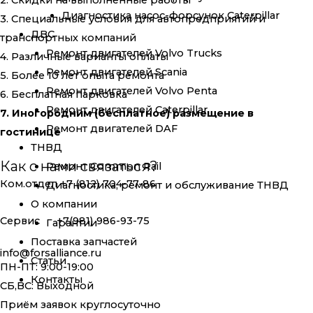
2. Скидки на выполненные работы
Диагностика насос-форсунок Caterpillar
3. Специальные условия для автопредприятий и
ДВС
транспортных компаний
Ремонт двигателей Volvo Trucks
4. Различные варианты оплаты
Ремонт двигателей Scania
5. Более 10 лет опыта ремонта
Ремонт двигателей Volvo Penta
6. Бесплатная парковка
Ремонт двигателей Caterpillar
7. Иногородним (бесплатное) размещение в
Ремонт двигателей DAF
гостинице
ТНВД
Как с нами связаться?
Ремонт Common Rail
Ком.отдел +7 (812) 704-77-86
Диагностика, ремонт и обслуживание ТНВД
О компании
Сервис +7(981) 986-93-75
Гарантии
Поставка запчастей
info@forsalliance.ru
Статьи
ПН-ПТ: 9:00-19:00
Контакты
СБ,ВС: Выходной
Приём заявок круглосуточно