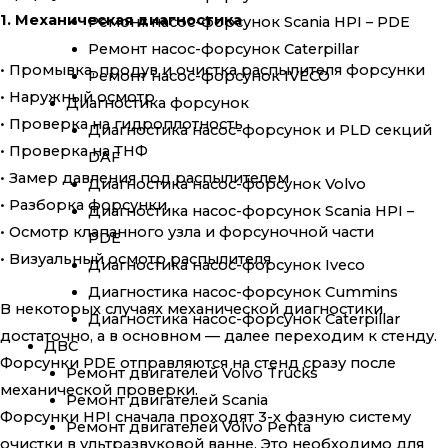
1. Механическая диагностика
Ремонт насос-форсунок Scania HPI – PDE
Ремонт насос-форсунок Caterpillar
• Промывка, продув и очистка распылителя форсунки
Ремонт насос-форсунок IVECO
• Наружный осмотр
Диагностика форсунок
• Проверка на гидроплотность
Диагностика насос-форсунок и PLD секций
• Проверка на ТНФ
DAF
• Замер давления под распылителем
Диагностика насос-форсунок Volvo
• Разборка форсунки
Диагностика насос-форсунок Scania HPI –
• Осмотр клапанного узла и форсуночной части
PDE
• Визуальный осмотр распылителя
Диагностика насос-форсунок Iveco
Диагностика насос-форсунок Cummins
В некоторых случаях механической диагностики
Диагностика насос-форсунок Caterpillar
достаточно, а в основном — далее переходим к стенду.
ДВС
Форсунки PDE отправляются на стенд сразу после
Ремонт двигателей Volvo Trucks
механической проверки.
Ремонт двигателей Scania
Форсунки HPI сначала проходят 3-х фазную систему
Ремонт двигателей Volvo Penta
очистки в ультразвуковой ванне. Это необходимо для