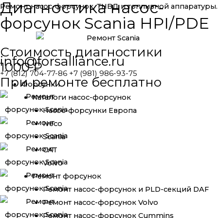
Диагностика насос-
Ремонт насос-форсунок, ТНВД и топливной аппаратуры.
форсунок Scania HPI/PDE
Стоимость диагностики
info@forsalliance.ru
1000 ₽
+7 (812) 704-77-86 +7 (981) 986-93-75
При ремонте бесплатно
Форсунки
Каталоги насос-форсунок
Насос-форсунки Европа
Iveco
Scania
CAT
Volvo
Ремонт форсунок
Ремонт насос-форсунок и PLD-секций DAF
Ремонт насос-форсунок Volvo
Ремонт насос-форсунок Cummins