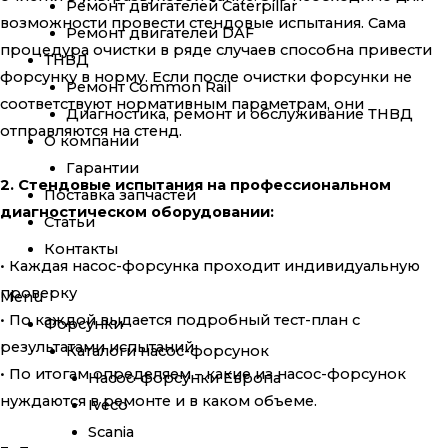
Ремонт двигателей Caterpillar
возможности провести стендовые испытания. Сама
Ремонт двигателей DAF
процедура очистки в ряде случаев способна привести
ТНВД
форсунку в норму. Если после очистки форсунки не
Ремонт Common Rail
соответствуют нормативным параметрам, они
Диагностика, ремонт и обслуживание ТНВД
отправляются на стенд.
О компании
Гарантии
2. Стендовые испытания на профессиональном
Поставка запчастей
диагностическом оборудовании:
Статьи
Контакты
• Каждая насос-форсунка проходит индивидуальную
проверку
Menu
• По каждой выдается подробный тест-план с
Форсунки
результатами испытаний
Каталоги насос-форсунок
• По итогам определяем – какие из насос-форсунок
Насос-форсунки Европа
нуждаются в ремонте и в каком объеме.
Iveco
Scania