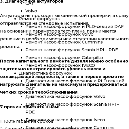
3. Диагностика актуаторов
CAT
Volvo
Актуаторы не проходят механической проверки, а сразу
Ремонт форсунок
отправляются на стендовые испытания.
Ремонт насос-форсунок и PLD-секций DAF
На основании параметров тест-плана, принимается
Ремонт насос-форсунок Volvo
решение о необходимости или отсутствии капитального
Ремонт насос-форсунок Cummins
ремонта.
Ремонт насос-форсунок Scania HPI – PDE
Ремонт насос-форсунок Caterpillar
После капитального ремонта дизеля нужно особенно
Ремонт насос-форсунок IVECO
тщательно контролировать уровень масла и
Диагностика форсунок
охлаждающей жидкости, а также в первое время не
Диагностика насос-форсунок и PLD секций
нагружать двигатель на максимум и придерживаться
DAF
четких сроков техобслуживания.
Диагностика насос-форсунок Volvo
Диагностика насос-форсунок Scania HPI –
7 причин приехать к нам:
PDE
Диагностика насос-форсунок Iveco
1. 100% гарантия сроков
Диагностика насос-форсунок Cummins