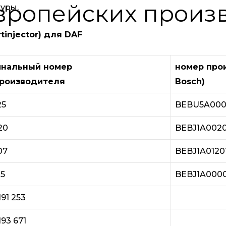
вропейских произ
уры.
tinjector) для DAF
инальный номер
номер прои
роизводителя
Bosch)
25
BEBU5A00
20
BEBJ1A0020
07
BEBJ1A0120
35
BEBJ1A0000
191 253
193 671