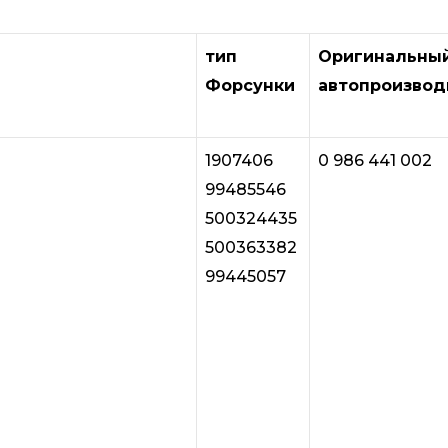
тип
Оригинальны
Форсунки
автопроизвод
1907406
0 986 441 002
99485546
500324435
500363382
99445057