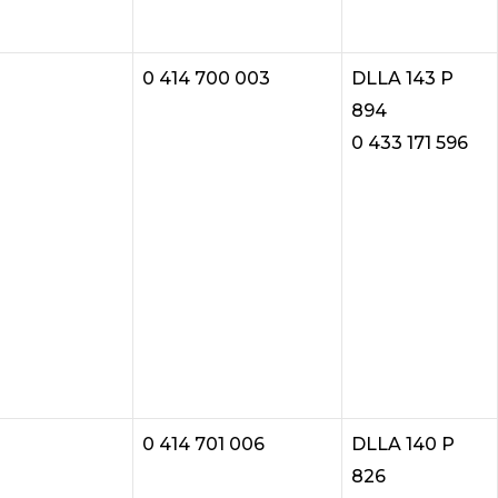
0 414 700 003
DLLA 143 P
894
0 433 171 596
0 414 701 006
DLLA 140 P
826