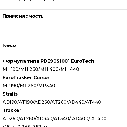
Применяемость
Iveco
Формула типа PDE90S1001 EuroTech
MH190/MH 260/MH 400/MH 440
EuroTrakker Cursor
MP190/MP260/MP340
Stralis
AD190/AT190/AD260/AT260/AD440/AT440
Trakker
AD260/AT260/AD340/AT340/ AD400/ AT400
V 8 л, Р 245- 352 л.с.