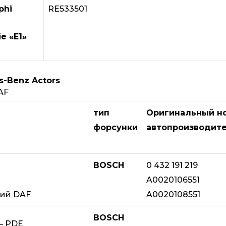
phi
RE533501
ie «E1»
-Benz Actors
AF
тип
Оригинальный н
форсунки
автопроизводит
BOSCH
0 432 191 219
A0020106551
A0020108551
ций DAF
BOSCH
– PDE