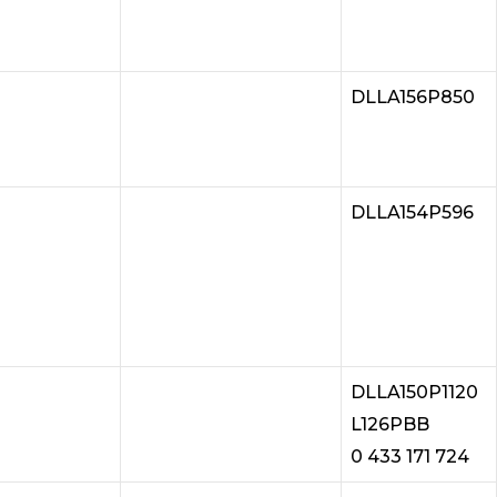
DLLA156P850
DLLA154P596
DLLA150P1120
L126PBB
0 433 171 724