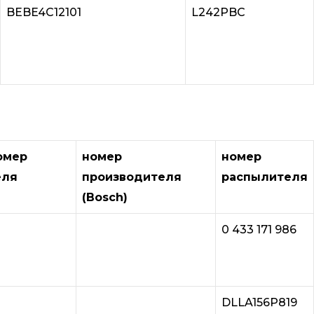
BEBE4C12101
L242PBC
омер
номер
номер
еля
производителя
распылителя
(Bosch)
0 433 171 986
DLLA156P819