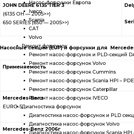
Насос-форсунки Европа
JOHN DEERE 6135 TIER 3
Del
Iveco
(6135 OH — 2005>>)
Scania
Ser
650 SERIES (650 — 2005>>)
CAT
Volvo
Ремонт форсунок
Насосные секции (EUP) и форсунки для Mercedes
Ремонт насос-форсунок и PLD-секций D
Ремонт насос-форсунок Volvo
Применяемость
Ремонт насос-форсунок Cummins
Ремонт насос-форсунок Scania HPI – PDE
Ремонт насос-форсунок Caterpillar
Mercedes-Benz
Ремонт насос-форсунок IVECO
EURO-5
Диагностика форсунок
Диагностика насос-форсунок и PLD сек
Диагностика насос-форсунок Volvo
Mercedes-Benz 2006г
Диагностика насос-форсунок Scania HPI 