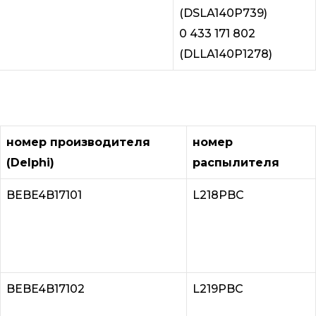
(DSLA140P739)
0 433 171 802
(DLLA140P1278)
номер производителя
номер
(Delphi)
распылителя
BEBE4B17101
L218PBC
BEBE4B17102
L219PBC