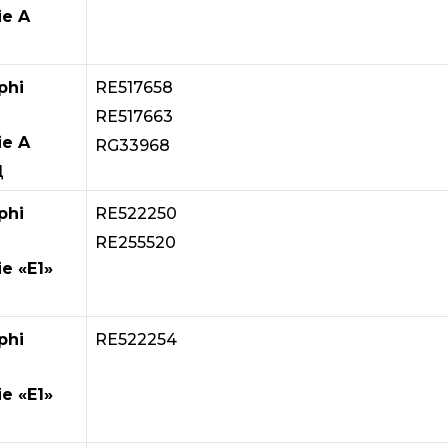
ie A
phi
RE517658
RE517663
ie A
RG33968
Д
phi
RE522250
RE255520
ie «E1»
phi
RE522254
ie «E1»