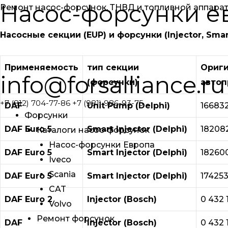
Насос-форсунки е
Ремонт насос-форсунок, ТНВД и топливной аппарат
Насосные секции (EUP) и форсунки (Injector, Smar
Применяемость
тип секции
Ориг
info@forsalliance.ru
(форсунки)
автоп
+7 (812) 704-77-86 +7 (981) 986-93-75
DAF
Unit Pump (Delphi)
16683
Форсунки
DAF Euro 5
Smart Injector (Delphi)
18208
Каталоги насос-форсунок
Насос-форсунки Европа
DAF Euro 5
Smart Injector (Delphi)
18260
Iveco
Scania
DAF Euro 5
Smart Injector (Delphi)
17425
CAT
DAF Euro 2
Injector (Bosch)
0 432 
Volvo
Ремонт форсунок
DAF
Injector (Bosch)
0 432 