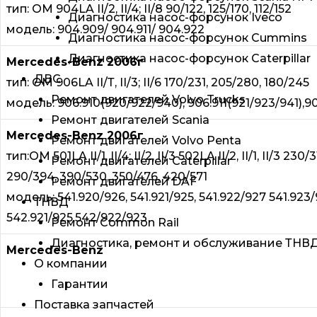
тип: ОМ 904LA II/2, II/4; II/8 90/122, 125/170, 112/152
Диагностика насос-форсунок Iveco
модель: 904.909/ 904.911/ 904.922
Диагностика насос-форсунок Cummins
Диагностика насос-форсунок Caterpillar
Mercedes-Benz 2006г
ДВС
тип: ОМ 906LA II/Т, II/3; II/6 170/231, 205/280, 180/245
Ремонт двигателей Volvo Trucks
модель: 906.910(920/922/940), 906.911(921/923/941),9
Ремонт двигателей Scania
Mercedes-Benz 2006г
Ремонт двигателей Volvo Penta
тип:ОМ 501LA II/1, II/4; II/2, II/3 502LA II/2, II/1, II/3 230
Ремонт двигателей Caterpillar
290/394, 390/530, 350/476, 420/571
Ремонт двигателей DAF
модель: 541.920/926, 541.921/925, 541.922/927 541.923/
ТНВД
542.921/925,542/922/923
Ремонт Common Rail
Диагностика, ремонт и обслуживание ТНВ
Mercedes-Benz
О компании
Гарантии
Поставка запчастей