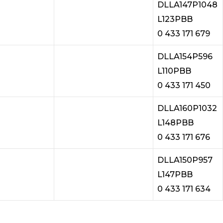
DLLA147P1048
L123PBB
0 433 171 679
DLLA154P596
L110PBB
0 433 171 450
DLLA160P1032
L148PBB
0 433 171 676
DLLA150P957
L147PBB
0 433 171 634