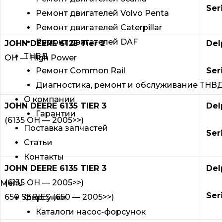
Ser
Ремонт двигателей Volvo Penta
Ремонт двигателей Caterpillar
Ремонт двигателей DAF
JOHN DEERE 6125 Tier 2
Del
ТНВД
OH — High Power
Ser
Ремонт Common Rail
Диагностика, ремонт и обслуживание ТНВ
О компании
JOHN DEERE 6135 TIER 3
Del
Гарантии
(6135 OH — 2005>>)
Поставка запчастей
Ser
Статьи
Контакты
JOHN DEERE 6135 TIER 3
Del
(6135 OH — 2005>>)
Menu
Ser
650 SERIES (650 — 2005>>)
Форсунки
Каталоги насос-форсунок