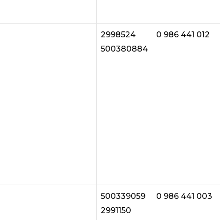
2998524
0 986 441 012
500380884
500339059
0 986 441 003
2991150