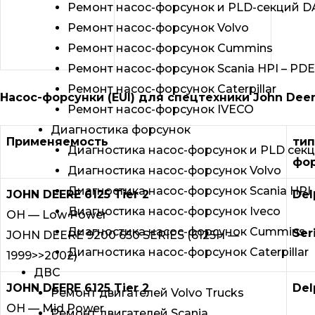
Ремонт насос-форсунок и PLD-секций D
Ремонт насос-форсунок Volvo
Ремонт насос-форсунок Cummins
Ремонт насос-форсунок Scania HPI – PDE
Ремонт насос-форсунок Caterpillar
Насос-форсунки (EUI) для спецтехники John Dee
Ремонт насос-форсунок IVECO
Диагностика форсунок
Применяемость
тип
Диагностика насос-форсунок и PLD сек
фо
Диагностика насос-форсунок Volvo
Диагностика насос-форсунок Scania HPI 
JOHN DEERE 6125 Tier 2
Del
Диагностика насос-форсунок Iveco
OH — Low Power
Диагностика насос-форсунок Cummins
Ser
JOHN DEERE 9200 650 SERIES (6125H —
Диагностика насос-форсунок Caterpillar
1999>>2002)
ДВС
JOHN DEERE 6125 Tier 2
Del
Ремонт двигателей Volvo Trucks
OH — Mid Power
Ремонт двигателей Scania