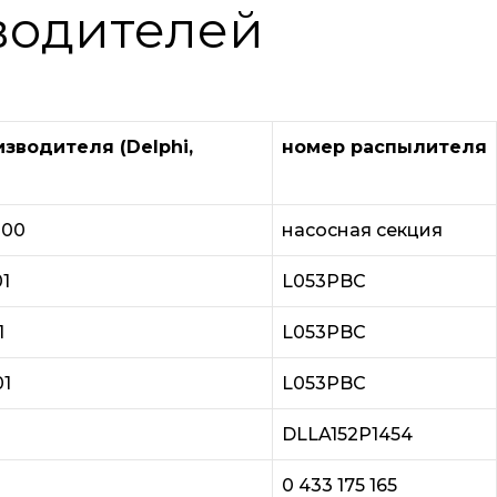
водителей
зводителя (Delphi,
номер распылителя
000
насосная секция
1
L053PBC
1
L053PBC
1
L053PBC
DLLA152P1454
0 433 175 165