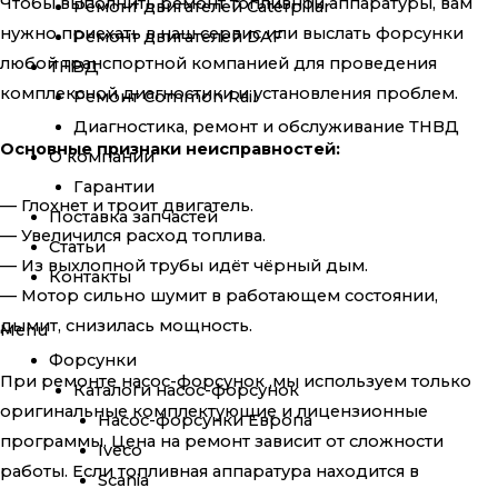
Чтобы выполнить ремонт топливной аппаратуры, вам
Ремонт двигателей Caterpillar
нужно приехать в наш сервис или выслать форсунки
Ремонт двигателей DAF
любой транспортной компанией для проведения
ТНВД
комплексной диагностики и установления проблем.
Ремонт Common Rail
Диагностика, ремонт и обслуживание ТНВД
Основные признаки неисправностей:
О компании
Гарантии
— Глохнет и троит двигатель.
Поставка запчастей
— Увеличился расход топлива.
Статьи
— Из выхлопной трубы идёт чёрный дым.
Контакты
— Мотор сильно шумит в работающем состоянии,
дымит, снизилась мощность.
Menu
Форсунки
При ремонте насос-форсунок ,мы используем только
Каталоги насос-форсунок
оригинальные комплектующие и лицензионные
Насос-форсунки Европа
программы. Цена на ремонт зависит от сложности
Iveco
работы. Если топливная аппаратура находится в
Scania