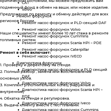
критическом состоянии, мы можем предложить вам
CAT
подменный фонд в обмен на ваши, или новое изделие.
Volvo
Предложение по ремонту и обмену действует для всех
Ремонт форсунок
регионов России.
Ремонт насос-форсунок и PLD-секций DAF
Ремонт насос-форсунок Volvo
Наши специалисты имеют более 10 лет стажа в ремонте
Ремонт насос-форсунок Cummins
топливных систем.
Ремонт насос-форсунок Scania HPI – PDE
Ремонт насос-форсунок Caterpillar
Ремонт в себя включает:
Ремонт насос-форсунок IVECO
Диагностика форсунок
1. Проверку и дефектовку на стенде.
Диагностика насос-форсунок и PLD секций
2. Полный разбор , замена или восстановление
DAF
основных узлов.
Диагностика насос-форсунок Volvo
3. Комплект уплотнительных колец (наружные и
Диагностика насос-форсунок Scania HPI –
внутренние)
PDE
4. Обкатка на стенде и регулировка.
Диагностика насос-форсунок Iveco
5. Выдача клиенту вместе с тест планами.
Диагностика насос-форсунок Cummins