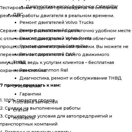
Диагностика насос-форсунок Caterpillar
Тестирование изделий производится на основных
ДВС
режимах работы двигателя в реальном времени.
Ремонт двигателей Volvo Trucks
Ремонт двигателей Scania
Сервис-центр расположен в достаточно удобном месте
Ремонт двигателей Volvo Penta
с отличными подъездными путями, что облегчает
Ремонт двигателей Caterpillar
процесс доставки неисправной техники. Вы можете не
Ремонт двигателей DAF
переживать за сохранность своего движимого
ТНВД
имущества, ведь к услугам клиентов – бесплатная
Ремонт Common Rail
охраняемая стоянка.
Диагностика, ремонт и обслуживание ТНВД
7 причин приехать к нам:
О компании
Гарантии
1. 100% гарантия сроков
Поставка запчастей
2. Скидки на выполненные работы
Статьи
3. Специальные условия для автопредприятий и
Контакты
транспортных компаний
4. Различные варианты оплаты