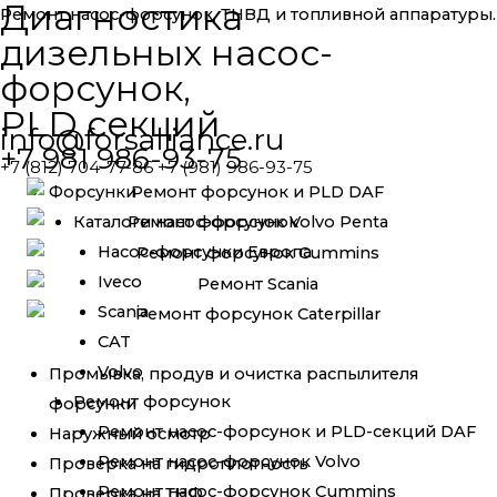
Диагностика
Ремонт насос-форсунок, ТНВД и топливной аппаратуры.
дизельных насос-
форсунок,
PLD секций
info@forsalliance.ru
+7 981 986-93-75
+7 (812) 704-77-86 +7 (981) 986-93-75
Форсунки
Каталоги насос-форсунок
Насос-форсунки Европа
Iveco
Scania
CAT
Volvo
Промывка, продув и очистка распылителя
Ремонт форсунок
форсунки
Ремонт насос-форсунок и PLD-секций DAF
Наружный осмотр
Ремонт насос-форсунок Volvo
Проверка на гидроплотность
Ремонт насос-форсунок Cummins
Проверка на ТНФ